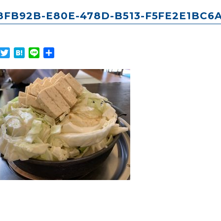
8FB92B-E80E-478D-B513-F5FE2E1BC6
Facebook
Twitter
Hatena
Line
共
有