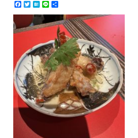
Facebook
Twitter
Hatena
Line
共
有