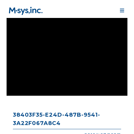
38403F35-E24D-487B-9541-
3A22F067A8C4