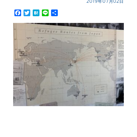
2019年07月02日
Facebook
Twitter
Hatena
Line
共
有