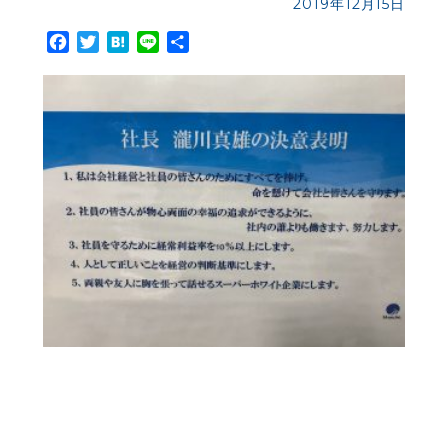
2019年12月15日
Facebook
Twitter
Hatena
Line
共
有