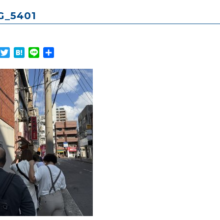
G_5401
Facebook
Twitter
Hatena
Line
共
有