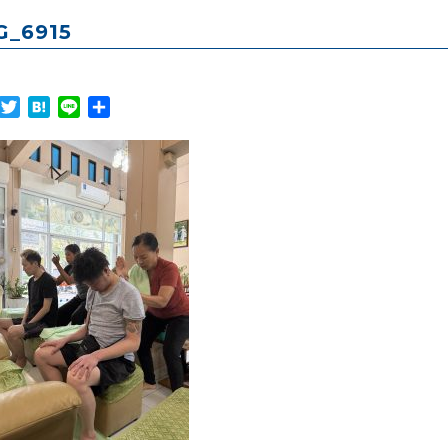
G_6915
Facebook
Twitter
Hatena
Line
共
有