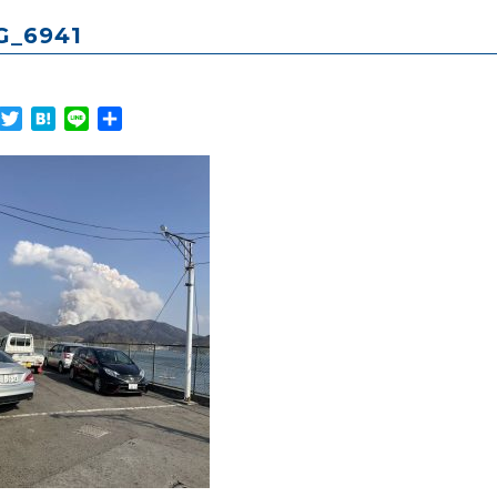
G_6941
Facebook
Twitter
Hatena
Line
共
有