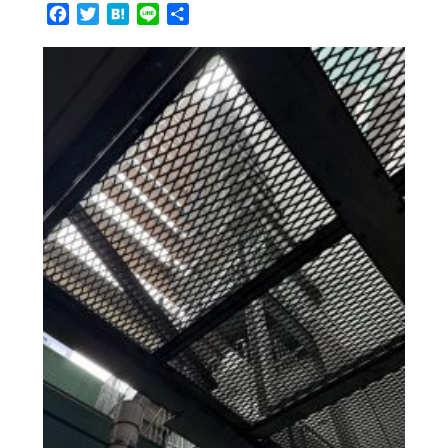
Facebook
Twitter
Hatena
Line
共
有