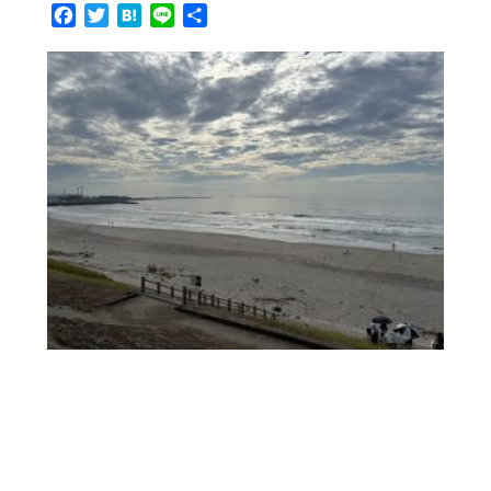
Facebook
Twitter
Hatena
Line
共
有