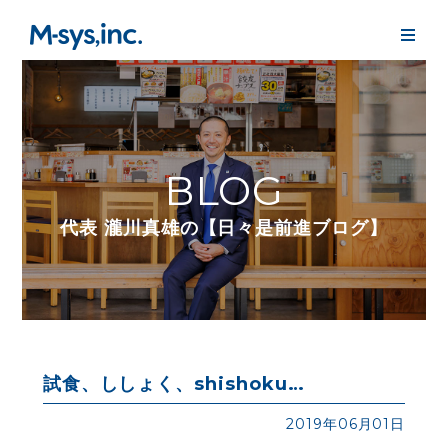
BLOG
代表 瀧川真雄の【日々是前進ブログ】
試食、ししょく、shishoku…
2019年06月01日