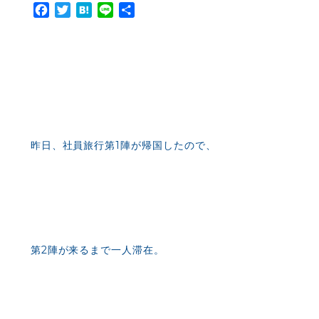
Facebook
Twitter
Hatena
Line
共
有
昨日、社員旅行第1陣が帰国したので、
第2陣が来るまで一人滞在。