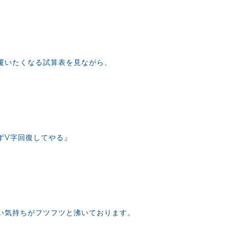
覆いたくなる試算表を見ながら、
ずV字回復してやる』
い気持ちがフツフツと沸いております。