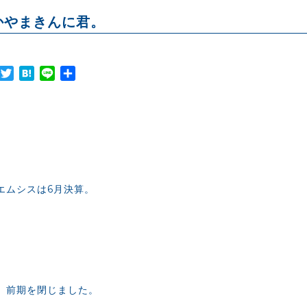
かやまきんに君。
Facebook
Twitter
Hatena
Line
共
有
エムシスは6月決算。
、前期を閉じました。