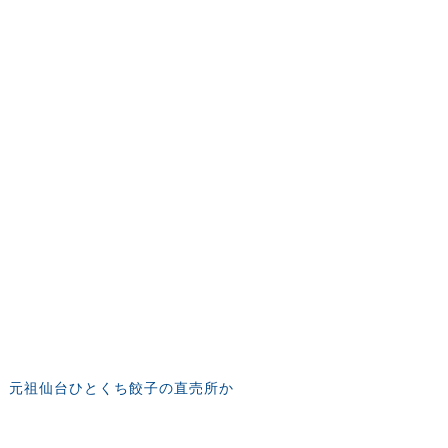
、元祖仙台ひとくち餃子の直売所か