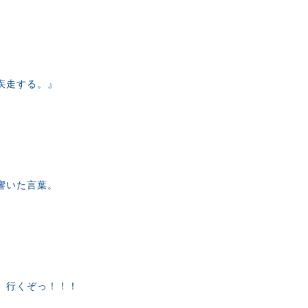
疾走する。』
響いた言葉。
、行くぞっ！！！