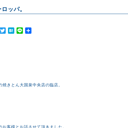
ーロッパ。
Facebook
Twitter
Hatena
Line
共
有
の焼きとん大国泉中央店の臨店。
のお客様とお話させて頂きました。