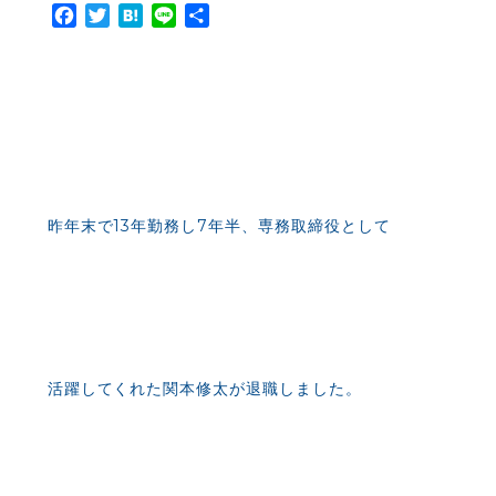
Facebook
Twitter
Hatena
Line
共
有
昨年末で13年勤務し7年半、専務取締役として
活躍してくれた関本修太が退職しました。