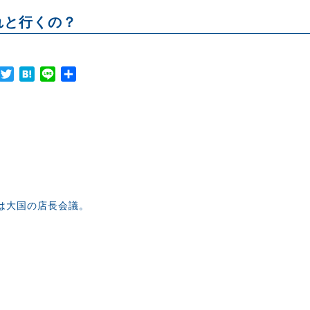
れと行くの？
Facebook
Twitter
Hatena
Line
共
有
は大国の店長会議。