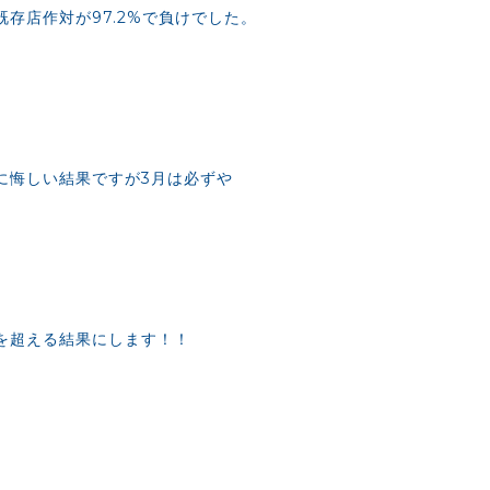
既存店作対が97.2%で負けでした。
に悔しい結果ですが3月は必ずや
を超える結果にします！！